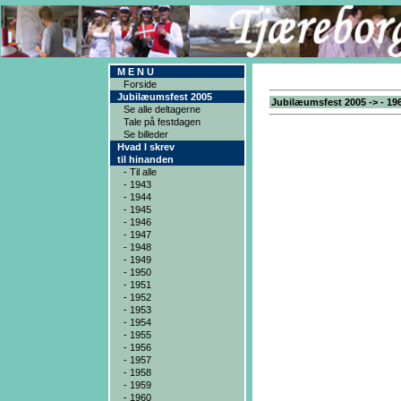
M E N U
Forside
Jubilæumsfest 2005
Jubilæumsfest 2005 -> - 19
Se alle deltagerne
Tale på festdagen
Se billeder
Hvad I skrev
til hinanden
- Til alle
- 1943
- 1944
- 1945
- 1946
- 1947
- 1948
- 1949
- 1950
- 1951
- 1952
- 1953
- 1954
- 1955
- 1956
- 1957
- 1958
- 1959
- 1960