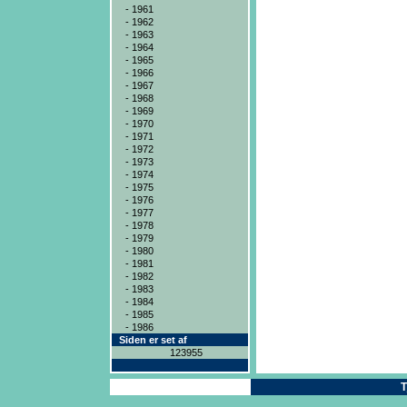
- 1961
- 1962
- 1963
- 1964
- 1965
- 1966
- 1967
- 1968
- 1969
- 1970
- 1971
- 1972
- 1973
- 1974
- 1975
- 1976
- 1977
- 1978
- 1979
- 1980
- 1981
- 1982
- 1983
- 1984
- 1985
- 1986
Siden er set af
123955
Copyright ® 2004
T
ICAN Systems ApS